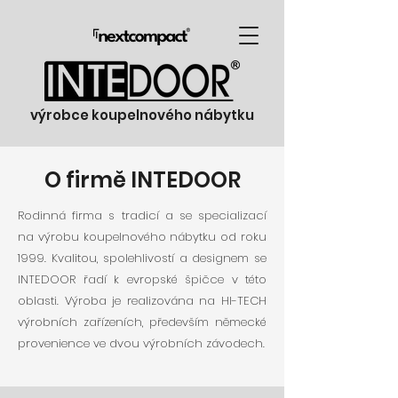
výrobce koupelnového nábytku
O firmě INTEDOOR
Rodinná firma s tradicí a se specializací
na výrobu koupelnového nábytku od roku
1999. Kvalitou, spolehlivostí a designem se
INTEDOOR řadí k evropské špičce v této
oblasti. Výroba je realizována na HI-TECH
výrobních zařízeních, především německé
provenience ve dvou výrobních závodech.