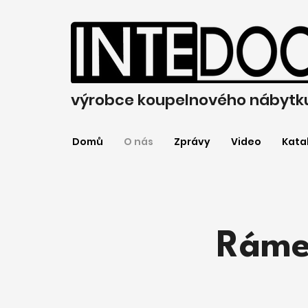
výrobce koupelnového nábytk
Domů
O nás
Zprávy
Video
Kata
Rámec