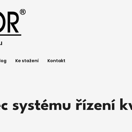
u
log
Ke stažení
Kontakt
 systému řízení k