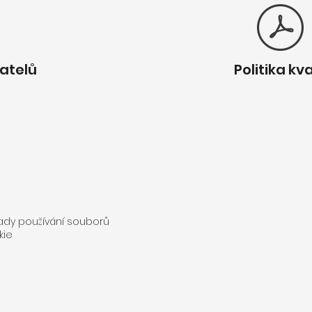
atelů
Politika kva
ady používání souborů
kie