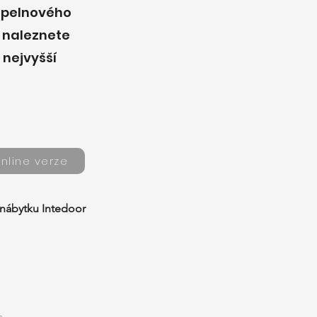
oupelnového
h naleznete
nejvyšší
nline verze
nábytku Intedoor