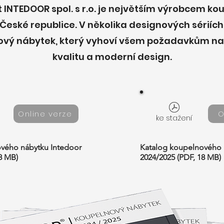
 INTEDOOR spol. s r.o. je největším výrobcem k
České republice. V několika designových sériíc
ový nábytek, který vyhoví všem požadavkům na 
kvalitu a moderní design.
Online verze
O
ke stažení
vého nábytku Intedoor
Katalog koupelnového 
8 MB)
2024/2025 (PDF, 18 MB)