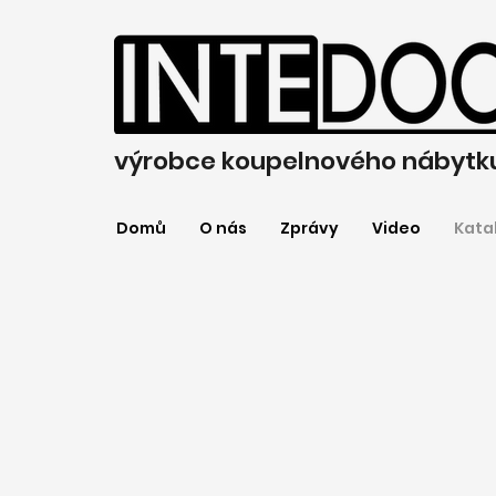
výrobce koupelnového nábytk
Domů
O nás
Zprávy
Video
Kata