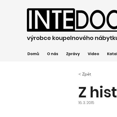
výrobce koupelnového nábytk
Domů
O nás
Zprávy
Video
Kata
< Zpět
Z his
16. 3. 2015