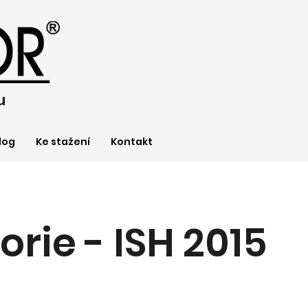
u
log
Ke stažení
Kontakt
torie - ISH 2015