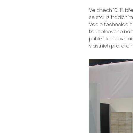
Ve dnech 10.-14. bře
se stal již tradič
Vedle technologick
koupelnového nábyt
přiblížit koncovému
vlastních preferen