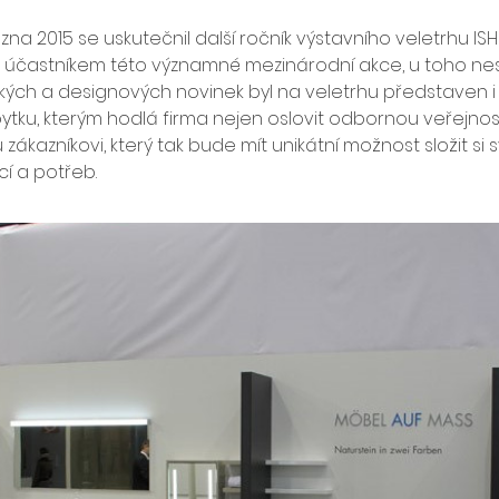
zna 2015 se uskutečnil další ročník výstavního veletrhu ISH 
ním účastníkem této významné mezinárodní akce, u toho ne
ých a designových novinek byl na veletrhu představen i 
ku, kterým hodlá firma nejen oslovit odbornou veřejnost,
 zákazníkovi, který tak bude mít unikátní možnost složit si
cí a potřeb.