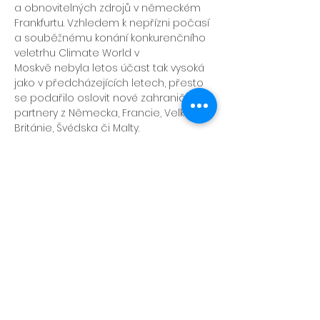
a obnovitelných zdrojů v německém 
Frankfurtu. Vzhledem k nepřízni počasí 
a souběžnému konání konkurenčního 
veletrhu Climate World v 
Moskvě nebyla letos účast tak vysoká 
jako v předcházejících letech, přesto 
se podařilo oslovit nové zahraniční 
partnery z Německa, Francie, Velké 
Británie, Švédska či Malty.
Lákadlem letošní prezentace byl 
především unikátní projekt 
Massmöbel 2B s konfigurátorem sérií 
koupelnového nábytku Variabox, 
Variasoft, Variaround a Variapur.
Předchozí
Další
Zásady ochrany osobních údajů
Zásady používání souborů cookie