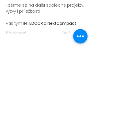
Těšíme se na další společné projekty, 
výzvy i příležitosti.
Váš tým 
INTEDOOR a NextCompact
Předchozí
Další
Zásady ochrany osobních údajů
Zásady používání souborů cookie