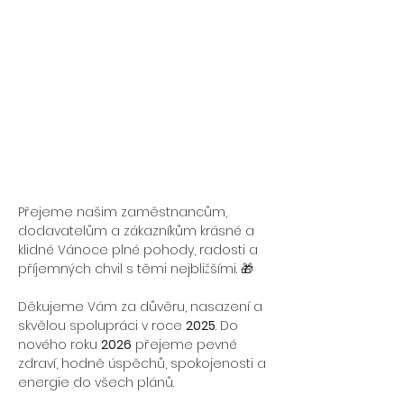
Přejeme našim zaměstnancům, 
dodavatelům a zákazníkům krásné a 
klidné Vánoce plné pohody, radosti a 
příjemných chvil s těmi nejbližšími. 🎁
Děkujeme Vám za důvěru, nasazení a 
skvělou spolupráci v roce 
2025
. Do 
nového roku 
2026
 přejeme pevné 
zdraví, hodně úspěchů, spokojenosti a 
energie do všech plánů.