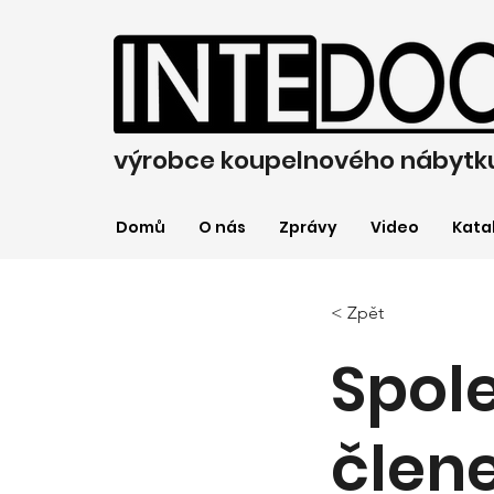
výrobce koupelnového nábytk
Domů
O nás
Zprávy
Video
Kata
< Zpět
Spole
člen