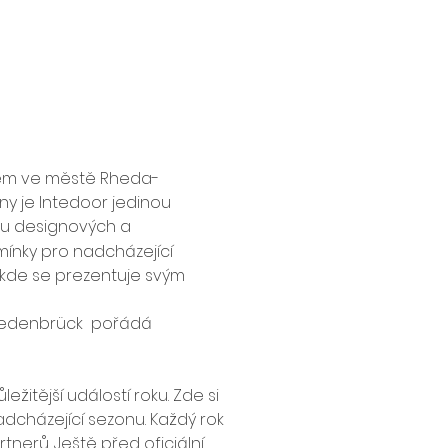
lem ve městě Rheda-
y je Intedoor jedinou 
ku designových a 
ínky pro nadcházející 
 kde se prezentuje svým 
iedenbrück  pořádá 
itější událostí roku. Zde si 
cházející sezonu. Každý rok 
nerů. Ještě před oficiální 