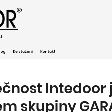
u
log
Ke stažení
Kontakt
čnost Intedoor 
em skupiny GAR