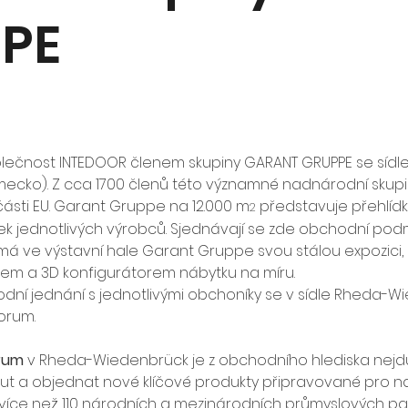
PE
polečnost INTEDOOR členem skupiny GARANT GRUPPE se síd
cko). Z cca 1700 členů této významné nadnárodní skupin
části EU. Garant Gruppe na 12.000 m
 představuje přehlíd
2
k jednotlivých výrobců. Sjednávají se zde obchodní podm
á ve výstavní hale Garant Gruppe svou stálou expozici,
m a 3D konfigurátorem nábytku na míru.
ní jednání s jednotlivými obchoníky se v sídle Rheda-W
orum.
rum
 v Rheda-Wiedenbrück je z obchodního hlediska nejdůlež
t a objednat nové klíčové produkty připravované pro nad
více než 110 národních a mezinárodních průmyslových part