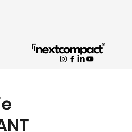
je
ANT