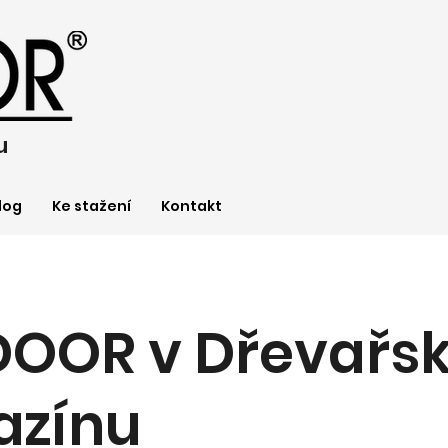
u
log
Ke stažení
Kontakt
DOOR v Dřevařs
zínu