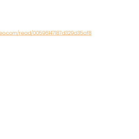
meo.com/read/00596147187d329d35af8