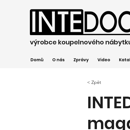
výrobce koupelnového nábytk
Domů
O nás
Zprávy
Video
Kata
< Zpět
INTE
maga